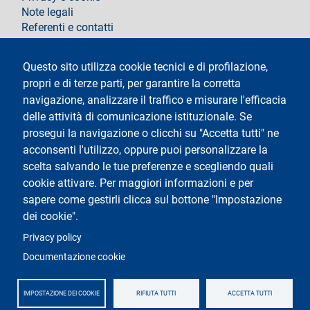
Note legali
Referenti e contatti
Segui La Statale su
Questo sito utilizza cookie tecnici e di profilazione,
propri e di terze parti, per garantire la corretta
navigazione, analizzare il traffico e misurare l'efficacia
delle attività di comunicazione istituzionale. Se
prosegui la navigazione o clicchi su "Accetta tutti" ne
acconsenti l'utilizzo, oppure puoi personalizzare la
Testo
Università degli studi di Milano
scelta salvando le tue preferenze e scegliendo quali
Via Festa del Perdono 7 - 20122 Milano,
cookie attivare. Per maggiori informazioni e per
tel.
+39 02 5032 5032
Posta elettronica certificata
sapere come gestirli clicca sul bottone "Impostazione
dei cookie".
Logo
Privacy policy
Documentazione cookie
IMPOSTAZIONE DEI COOKIE
RIFIUTA TUTTI
ACCETTA TUTTI