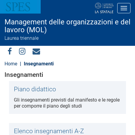
S
a
Toggl
l
t
Management delle organizzazioni e del
a
a
lavoro (MOL)
l
Laurea triennale
c
o
n
t
Social
e
Menu
Home
Insegnamenti
n
u
Insegnamenti
t
o
p
Piano didattico
r
i
n
Gli insegnamenti previsti dal manifesto e le regole
c
per comporre il piano degli studi
i
p
a
l
Elenco insegnamenti A-Z
e